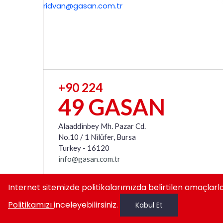
ridvan@gasan.com.tr
+90 224
49 GASAN
Alaaddinbey Mh. Pazar Cd.
No.10 / 1 Nilüfer, Bursa
Turkey - 16120
info@gasan.com.tr
Internet sitemizde politikalarımızda belirtilen amaçlarl
Politikamızı
inceleyebilirsiniz.
Kabul Et
Copyright © GASAN Tüm hakları saklıdır