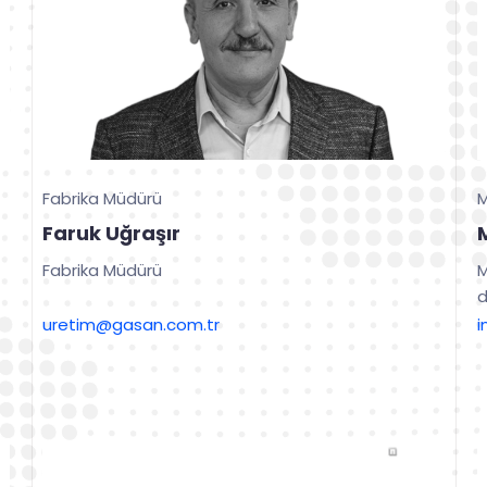
Fabrika Müdürü
Faruk Uğraşır
Fabrika Müdürü
M
d
uretim@gasan.com.tr
i