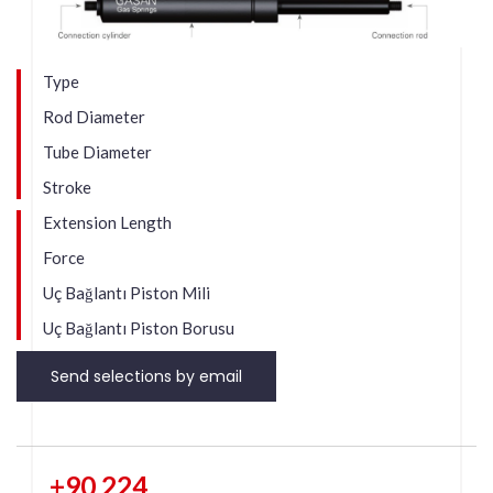
Type
Rod Diameter
Tube Diameter
Stroke
Extension Length
Force
Uç Bağlantı Piston Mili
Uç Bağlantı Piston Borusu
Send selections by email
+90 224