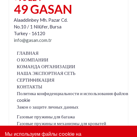
49 GASAN
Alaaddinbey Mh. Pazar Cd.
No.10 / 1 Nilüfer, Bursa
Turkey - 16120
info@gasan.com.tr
ГЛАВНАЯ
О КОМПАНИИ
КОМАНДА ОРГАНИЗАЦИИ
НАША ЭКСПОРТНАЯ СЕТЬ
СЕРТИФИКАЦИЯ
КОНТАКТЫ
Политика конфиденциальности и использования файлов
cookie
Закон о защите личных данных
Газовые пружины для багажа
Газовые пружины и механизмы для кроватей
Газовые пружины для кухни
Мы используем файлы cookie на
Медицинские газовые источники