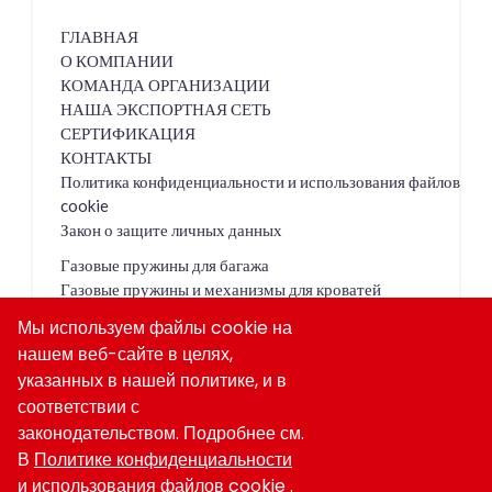
ГЛАВНАЯ
О КОМПАНИИ
КОМАНДА ОРГАНИЗАЦИИ
НАША ЭКСПОРТНАЯ СЕТЬ
СЕРТИФИКАЦИЯ
КОНТАКТЫ
Политика конфиденциальности и использования файлов
cookie
Закон о защите личных данных
Газовые пружины для багажа
Газовые пружины и механизмы для кроватей
Газовые пружины для кухни
Мы используем файлы cookie на
Медицинские газовые источники
нашем веб-сайте в целях,
Демпферы
указанных в нашей политике, и в
Запираемые газовые пружины
соответствии с
Амортизаторы Кабины
законодательством. Подробнее см.
В
Политике конфиденциальности
и использования файлов cookie
.