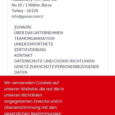
No.10 / 1 Nilüfer, Bursa
Turkey - 16120
info@gasan.com.tr
ZUHAUSE
ÜBER DAS UNTERNEHMEN
TEAMORGANISATION
UNSER EXPORTNETZ
ZERTIFIZIERUNG
KONTAKT
DATENSCHUTZ- UND COOKIE-RICHTLINIEN
GESETZ ZUM SCHUTZ PERSONENBEZOGENER
DATEN
Gepäckgasfedern
Wir verwenden Cookies auf
Gasdruckfedern und Mechanismen für Bettkästen
unserer Website, die auf die in
Küchengasfedern
unseren Richtlinien
Medizinische Gasfedern
angegebenen Zwecke und in
Dämpfer
Übereinstimmung mit den
Blockierbare Gasfedern
gesetzlichen Bestimmungen
Kabinenstoßdämpfer