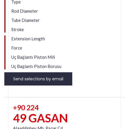
Type
Rod Diameter
Tube Diameter
Stroke
Extension Length
Force
Uç Bağlantı Piston Mili
Uç Bağlantı Piston Borusu
Send selections by email
+90 224
49 GASAN
Alaaddinbey Mh. Pazar Cd.